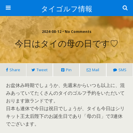
タイゴルフ情報
2024-08-12 • No Comments
今日はタイの母の日です♡
Share
Tweet
Pin
Mail
SMS
お盆休み時期でしょうか、先週末からいつも以上に、混
みあっていてたくさんのタイのゴルフ予約をいただいて
おります旅ランドです。
日本も連休で今日は祝日でしょうが、タイも今日はシリ
キット王太后陛下のお誕生日であり「母の日」で3連休
でございます。